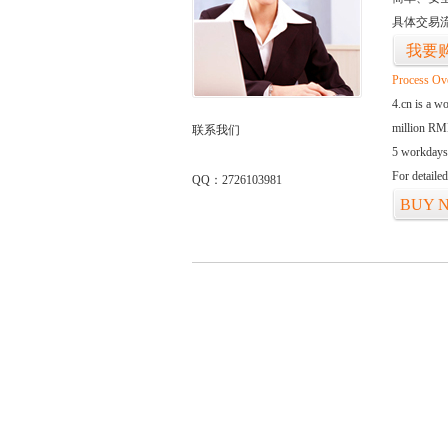
具体交易
我要
Process Ov
4.cn is a w
million RMB
联系我们
5 workdays
For detaile
QQ：2726103981
BUY 