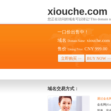
xiouche.com
您正在访问的域名可以转让!This domain name i
一口价出售中！
域名
xiouche.com
Domain Name:
售价
CNY 999.00
Listing Price:
立即购买
BUY NOW
>>
>>
域名交易方式：
通过金名网(
金名网(4
简单、安