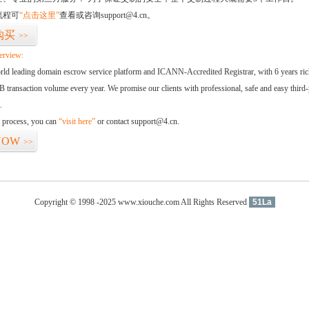
流程可
“点击这里”
查看或咨询support@4.cn。
购买
>>
erview:
orld leading domain escrow service platform and ICANN-Accredited Registrar, with 6 years ri
 transaction volume every year. We promise our clients with professional, safe and easy third-
.
d process, you can
“visit here”
or contact support@4.cn.
NOW
>>
Copyright © 1998 -2025 www.xiouche.com All Rights Reserved
51La